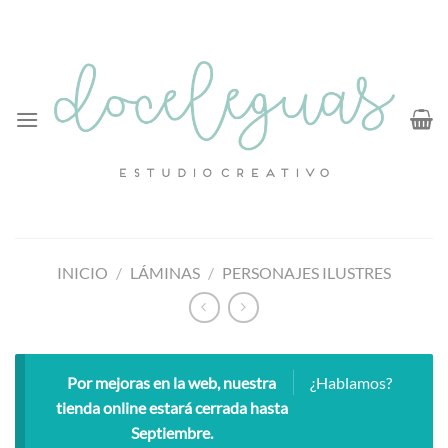
Saltar
al
contenido
INICIO
/
LÁMINAS
/
PERSONAJES ILUSTRES
Por mejoras en la web, nuestra
¿Hablamos?
tienda online estará cerrada hasta
Septiembre.