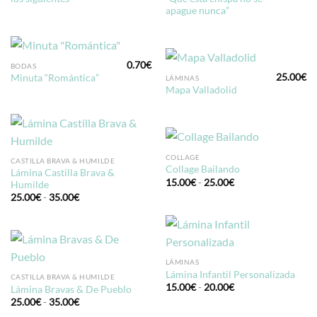
apague nunca”
0.70
€
BODAS
25.00
€
Minuta “Romántica”
LÁMINAS
Mapa Valladolid
COLLAGE
CASTILLA BRAVA & HUMILDE
Collage Bailando
Lámina Castilla Brava &
Rango
15.00
€
-
25.00
€
Humilde
de
Rango
25.00
€
-
35.00
€
precios:
de
desde
precios:
15.00€
desde
hasta
25.00€
25.00€
hasta
35.00€
LÁMINAS
Lámina Infantil Personalizada
CASTILLA BRAVA & HUMILDE
Rango
15.00
€
-
20.00
€
Lámina Bravas & De Pueblo
de
Rango
25.00
€
-
35.00
€
precios:
de
desde