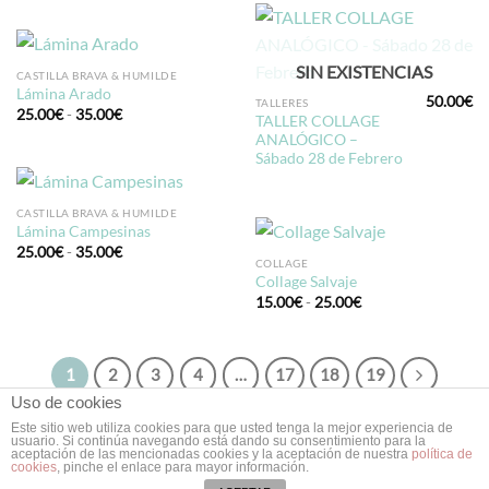
precios:
15.00€
desde
hasta
25.00€
20.00€
hasta
35.00€
SIN EXISTENCIAS
CASTILLA BRAVA & HUMILDE
Lámina Arado
50.00
€
TALLERES
Rango
25.00
€
-
35.00
€
TALLER COLLAGE
de
ANALÓGICO –
precios:
desde
Sábado 28 de Febrero
25.00€
hasta
35.00€
CASTILLA BRAVA & HUMILDE
Lámina Campesinas
Rango
25.00
€
-
35.00
€
de
COLLAGE
precios:
Collage Salvaje
desde
Rango
15.00
€
-
25.00
€
25.00€
de
hasta
precios:
35.00€
desde
15.00€
hasta
1
2
3
4
…
17
18
19
25.00€
Uso de cookies
Este sitio web utiliza cookies para que usted tenga la mejor experiencia de
usuario. Si continúa navegando está dando su consentimiento para la
aceptación de las mencionadas cookies y la aceptación de nuestra
política de
Copyright 2026 ©
Doce Leguas
| Estudio de Diseño Gráfico y Web
cookies
, pinche el enlace para mayor información.
en Valladolid ❥