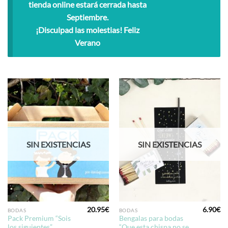
tienda online estará cerrada hasta
Septiembre.
¡Disculpad las molestias! Feliz
Verano
SIN EXISTENCIAS
SIN EXISTENCIAS
20.95
€
6.90
€
BODAS
BODAS
Pack Premium “Sois
Bengalas para bodas
los siguientes”
“Que esta chispa no se