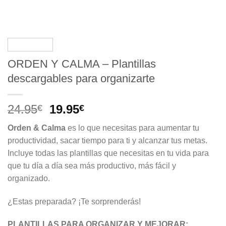
ORDEN Y CALMA – Plantillas
descargables para organizarte
El
El
24.95
19.95
€
€
precio
precio
Orden & Calma
es lo que necesitas para aumentar tu
original
actual
productividad, sacar tiempo para ti y alcanzar tus metas.
era:
es:
I
ncluye todas las plantillas que necesitas en tu vida para
24.95€.
19.95€.
que tu día a día sea más productivo, más fácil y
organizado.
¿Estas preparada? ¡Te sorprenderás!
PLANTILLAS PARA ORGANIZAR Y MEJORAR: