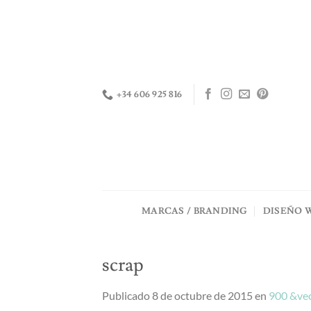
Saltar
al
contenido
+34 606 925 816
MARCAS / BRANDING
DISEÑO 
scrap
Publicado
8 de octubre de 2015
en
900 &vec