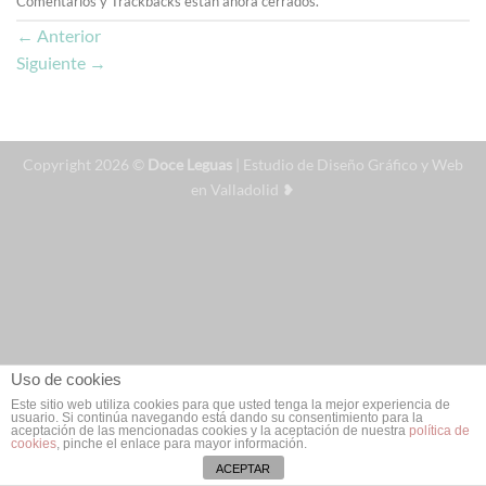
Comentarios y Trackbacks están ahora cerrados.
←
Anterior
Siguiente
→
Copyright 2026 ©
Doce Leguas
| Estudio de Diseño Gráfico y Web
en Valladolid ❥
Uso de cookies
Este sitio web utiliza cookies para que usted tenga la mejor experiencia de
usuario. Si continúa navegando está dando su consentimiento para la
aceptación de las mencionadas cookies y la aceptación de nuestra
política de
cookies
, pinche el enlace para mayor información.
ACEPTAR