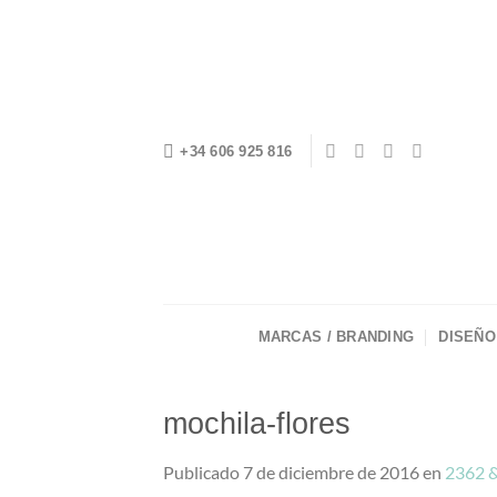
Saltar
al
contenido
+34 606 925 816
MARCAS / BRANDING
DISEÑO
mochila-flores
Publicado
7 de diciembre de 2016
en
2362 &