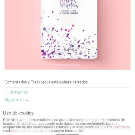
Comentarios y Trackbacks están ahora cerrados.
←
Anterior
Siguiente
→
Uso de cookies
Este sitio web utiliza cookies para que usted tenga la mejor experiencia de
usuario. Si continúa navegando está dando su consentimiento para la
Copyright 2026 ©
Doce Leguas
| Estudio de Diseño Gráfico y Web
aceptación de las mencionadas cookies y la aceptación de nuestra
política de
cookies
, pinche el enlace para mayor información.
en Valladolid ❥