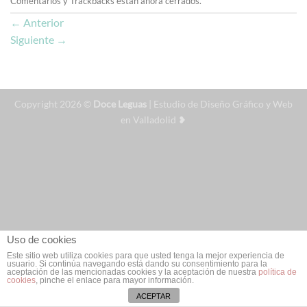
Comentarios y Trackbacks están ahora cerrados.
←
Anterior
Siguiente
→
Copyright 2026 ©
Doce Leguas
| Estudio de Diseño Gráfico y Web
en Valladolid ❥
Uso de cookies
Este sitio web utiliza cookies para que usted tenga la mejor experiencia de
usuario. Si continúa navegando está dando su consentimiento para la
aceptación de las mencionadas cookies y la aceptación de nuestra
política de
cookies
, pinche el enlace para mayor información.
ACEPTAR