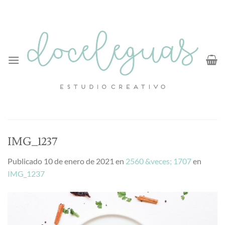
Saltar
al
contenido
IMG_1237
Publicado
10 de enero de 2021
en
2560 &veces; 1707
en
IMG_1237