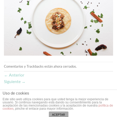
Comentarios y Trackbacks están ahora cerrados.
←
Anterior
Siguiente
→
Uso de cookies
Este sitio web utiliza cookies para que usted tenga la mejor experiencia de
usuario. Si continúa navegando está dando su consentimiento para la
Copyright 2026 ©
Doce Leguas
| Estudio de Diseño Gráfico y Web
aceptación de las mencionadas cookies y la aceptación de nuestra
política de
cookies
, pinche el enlace para mayor información.
en Valladolid ❥
ACEPTAR