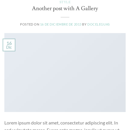
STYLE
Another post with A Gallery
POSTED ON
16 DE DICIEMBRE DE 2013
BY
DOCELEGUAS
16
Dic
Lorem ipsum dolor sit amet, consectetur adipiscing elit. In
sed vulputate massa. Fusce ante magna, iaculis ut purus ut,