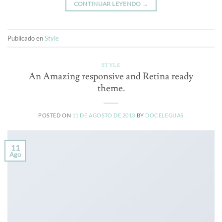
CONTINUAR LEYENDO
→
Publicado en
Style
STYLE
An Amazing responsive and Retina ready
theme.
POSTED ON
11 DE AGOSTO DE 2013
BY
DOCELEGUAS
11
Ago