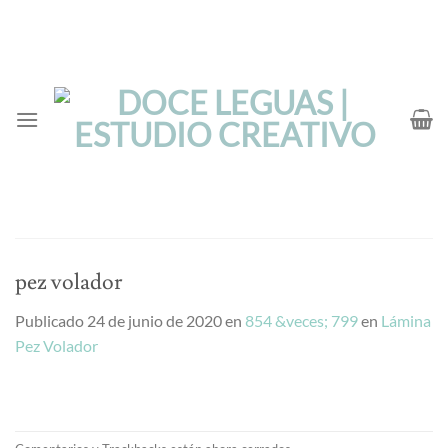
Saltar
al
contenido
pez volador
Publicado
24 de junio de 2020
en
854 &veces; 799
en
Lámina
Pez Volador