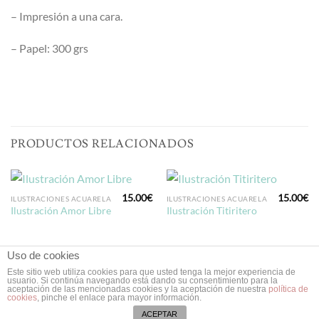
– Impresión a una cara.
– Papel: 300 grs
PRODUCTOS RELACIONADOS
15.00
€
15.00
€
ILUSTRACIONES ACUARELA
ILUSTRACIONES ACUARELA
Ilustración Amor Libre
Ilustración Titiritero
Uso de cookies
Este sitio web utiliza cookies para que usted tenga la mejor experiencia de
usuario. Si continúa navegando está dando su consentimiento para la
aceptación de las mencionadas cookies y la aceptación de nuestra
política de
Copyright 2026 ©
Doce Leguas
| Estudio de Diseño Gráfico y Web
cookies
, pinche el enlace para mayor información.
en Valladolid ❥
ACEPTAR