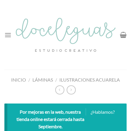
Saltar
al
contenido
INICIO
/
LÁMINAS
/
ILUSTRACIONES ACUARELA
Por mejoras en la web, nuestra
¿Hablamos?
tienda online estará cerrada hasta
Septiembre.