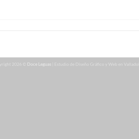
yright 2026 ©
Doce Leguas
| Estudio de Diseño Gráfico y Web en Vallado