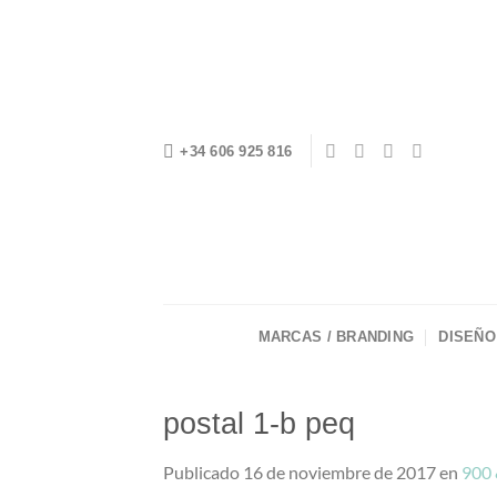
Saltar
al
contenido
+34 606 925 816
MARCAS / BRANDING
DISEÑO
postal 1-b peq
Publicado
16 de noviembre de 2017
en
900 