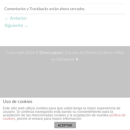
Comentarios y Trackbacks están ahora cerrados.
←
Anterior
Siguiente
→
Copyright 2026 ©
Doce Leguas
| Estudio de Diseño Gráfico y Web
en Valladolid ❥
Uso de cookies
Este sitio web utiliza cookies para que usted tenga la mejor experiencia de
usuario. Si continúa navegando está dando su consentimiento para la
aceptación de las mencionadas cookies y la aceptación de nuestra
política de
cookies
, pinche el enlace para mayor información.
ACEPTAR