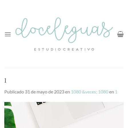
Saltar
al
contenido
1
Publicado
31 de mayo de 2023
en
1080 &veces; 1080
en
1