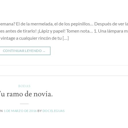
 semana? El de la mermelada, el de los pepinillos… Después de ver l
ces antes de tirarlo! ¡Lápiz y papel! Tomen nota… 1. Una lámpara 
 vintage a cualquier rincón de tu […]
CONTINUAR LEYENDO
→
BODAS
u ramo de novia.
ON
1 DE MARZO DE 2016
BY
DOCELEGUAS