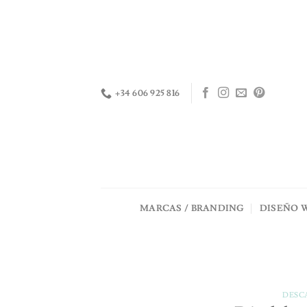
Saltar
al
contenido
+34 606 925 816
MARCAS / BRANDING
DISEÑO 
DESC