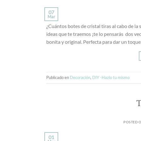
07
Mar
¿Cuántos botes de cristal tiras al cabo de la
ideas que te traemos ¡te lo pensarás dos ve
bonita y original. Perfecta para dar un toque
Publicado en
Decoración
,
DIY -Hazlo tu mismo
T
POSTED 
01