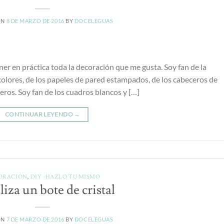
ON
8 DE MARZO DE 2016
BY
DOCELEGUAS
er en práctica toda la decoración que me gusta. Soy fan de la
s colores, de los papeles de pared estampados, de los cabeceros de
ceros. Soy fan de los cuadros blancos y […]
CONTINUAR LEYENDO
→
ORACIÓN
,
DIY -HAZLO TU MISMO
liza un bote de cristal
ON
7 DE MARZO DE 2016
BY
DOCELEGUAS