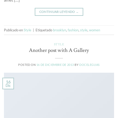
CONTINUAR LEYENDO
→
Publicado en
Style
|
Etiquetado
brooklyn
,
fashion
,
style
,
women
STYLE
Another post with A Gallery
POSTED ON
16 DE DICIEMBRE DE 2013
BY
DOCELEGUAS
16
Dic