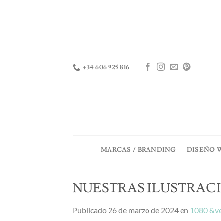
Saltar
al
contenido
+34 606 925 816
MARCAS / BRANDING
DISEÑO 
NUESTRAS ILUSTRACI
Publicado
26 de marzo de 2024
en
1080 &ve