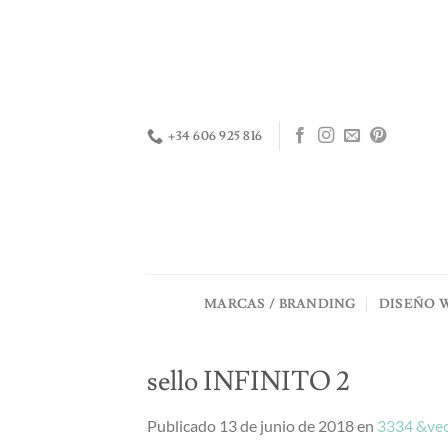
Saltar
al
contenido
+34 606 925 816
MARCAS / BRANDING
DISEÑO 
sello INFINITO 2
Publicado
13 de junio de 2018
en
3334 &vec