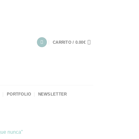
CARRITO /
0.00
€
PORTFOLIO
NEWSLETTER
gue nunca”