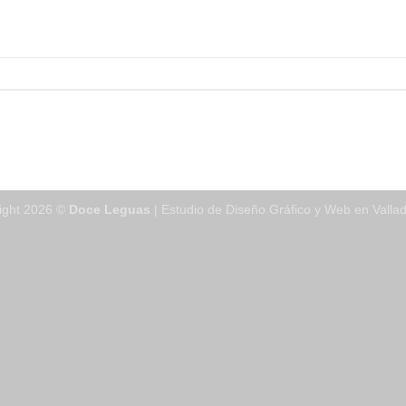
ight 2026 ©
Doce Leguas
| Estudio de Diseño Gráfico y Web en Vallad