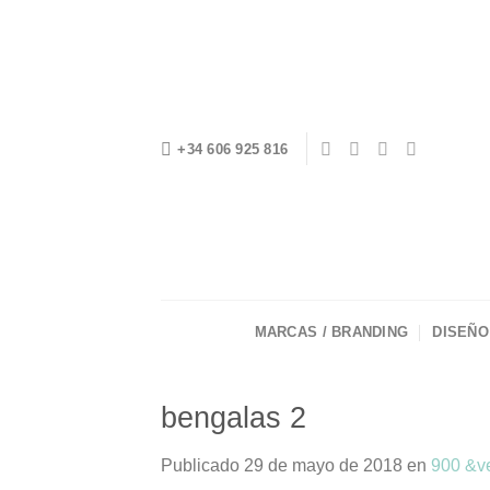
Saltar
al
contenido
+34 606 925 816
MARCAS / BRANDING
DISEÑO
bengalas 2
Publicado
29 de mayo de 2018
en
900 &v