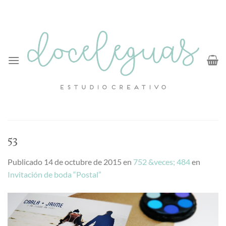
Saltar
al
contenido
53
Publicado
14 de octubre de 2015
en
752 &veces; 484
en
Invitación de boda “Postal”