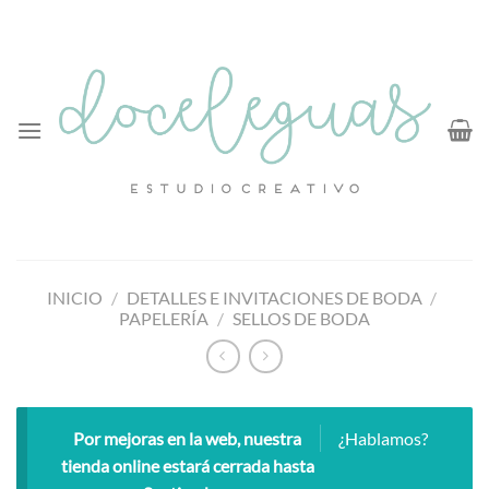
Saltar
al
contenido
INICIO
/
DETALLES E INVITACIONES DE BODA
/
PAPELERÍA
/
SELLOS DE BODA
Por mejoras en la web, nuestra
¿Hablamos?
tienda online estará cerrada hasta