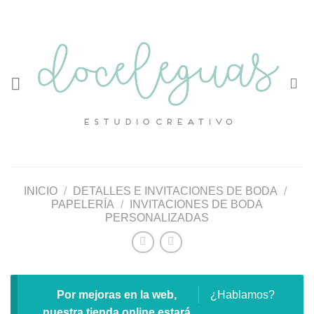
Saltar
al
contenido
INICIO
/
DETALLES E INVITACIONES DE BODA
/
PAPELERÍA
/
INVITACIONES DE BODA
PERSONALIZADAS
Por mejoras en la web,
¿Hablamos?
nuestra tienda online estará