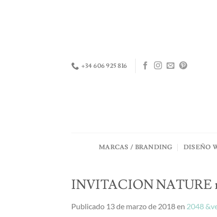
Saltar
al
contenido
+34 606 925 816
MARCAS / BRANDING
DISEÑO 
INVITACION NATURE 
Publicado
13 de marzo de 2018
en
2048 &ve